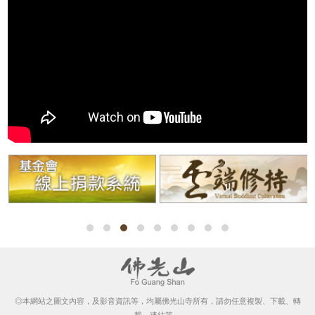
◎本網站之圖文內容，及影音資訊等，均屬佛光山寺所有，請勿任意複製、下載、轉