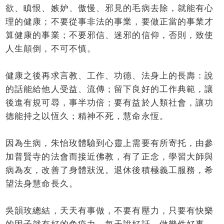
欲、瞋恨、嫉妒、傲慢、邪見的毛病去除，就能有心
理的健康；不要從事非法的事業，要做正當的事業才
算健康的事業；不要邪信、迷邪的信仰，否則，致使
人生顛倒，不可不慎。
健康之後再求言教、工作、功德、法身上的長壽：說
的話能給他人受益、流傳；留下良好的工作典範，讓
後進有規可尋，事半功倍；要有益於人類社會，讓功
德能持之以恆久；精神不死，慧命永恆。
因為生病，朱怡玫體驗到心靈上需要有所寄托，由參
加普賢寺的法會而接近佛教，有了正念，學習大師與
病為友，改善了身體狀況。退休後積極義工服務，希
望法身慧命長久。
吳韻玫總結，天天有事做，不要有壓力，只要有快樂