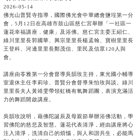
2026-05-14
佛光山普賢寺指導，國際佛光會中華總會鹽埕第一分
會，5月12日在高雄市鼓山區慈仁宮舉辦「一社區一
蓮花幸福講座．健康」及浴佛。慈仁宮主委王紹仁、
綠川里里長郭國華、興宗里里長楊孟翰、寶樹里里長
王登科、河邊里里長鄭茂信、里民及信眾120人與
會。
講座由苓雅第一分會督導吳韻玫主持，東光國小輔導
室退休主任李莉珍、普賢分會督導朱怡玫與談。綠川
里里長夫人黃靖雯帶領虹橋有氧舞蹈團，表演充滿活
力的舞蹈開啟講座。
吳韻玫說明，藉佛陀誕辰及母親節舉辦浴佛活動，學
習佛陀的慈悲及智慧。蓮花代表清淨，經由講座將心
注入清淨，洗清自己的煩惱，與人和諧共生，必能馬