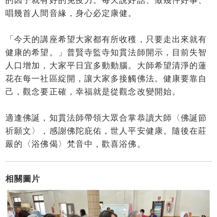
的因子就有好的免疫力。每天說好話、做幾件好事、
唱幾首人間音緣，身心必定康健。
「今天的講座希望大家都有所收穫，只要走出來就有
健康的希望。」普賢寺監寺知貫法師開示，目前失智
人口增加，大家平日宜多動動腦。大師希望清淨的蓮
花在每一社區綻開，讓大家多接觸佛法。健康要靠自
己，觀念要正確，幸福就是從觀念改變開始。
適逢佛誕，知貫法師帶領大眾合掌恭讀大師〈佛誕節
祈願文〉，感謝佛陀庇佑，世人平安健康。隨後在莊
嚴的〈浴佛偈〉梵音中，歡喜浴佛。
相關圖片