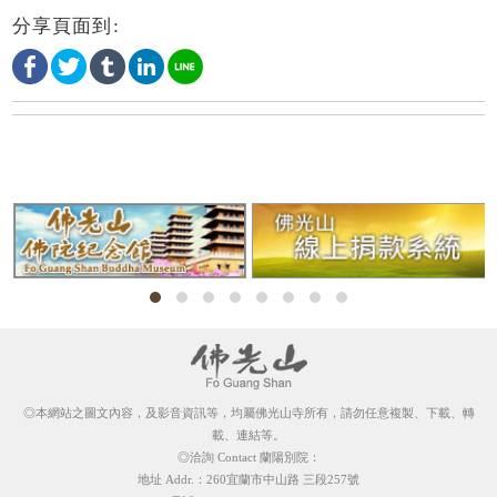
分享頁面到:
◎本網站之圖文內容，及影音資訊等，均屬佛光山寺所有，請勿任意複製、下載、轉
載、連結等。
◎洽詢 Contact 蘭陽別院：
地址 Addr.：260宜蘭市中山路 三段257號