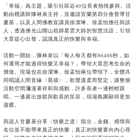
「幸福」為主題，吸引社區近40位長者熱情參與。活
動由檀講師陳林泉主持，並邀請宜蘭第四分會督導甘
慶基，以及人間佛教宣講員徐潔琳、徐孟怡擔任與談
人，透過佛光山開山祖師星雲大師的智慧法語，引領
大眾從心出發，認識真正的快樂與幸福。
活動一開始，陳林泉以「每人每天都有86400秒，如
何運用才能過得快樂又幸福？」帶領大眾思考生命的
價值。現場也在徐潔琳、徐孟怡兩位帶領下，全體共
同唱誦人間音緣〈晨禱〉，歌聲溫柔而堅定，讓整個
活動空間瀰漫著祥和與感動，許多長者一邊輕輕跟
唱、一邊露出放鬆與歡喜的笑容，現場氛圍顯得更加
溫暖。
與談人甘慶基分享〈快樂之道〉指出，金錢、感情與
名位並不能帶來真正的快樂，真正的快樂要向內心尋