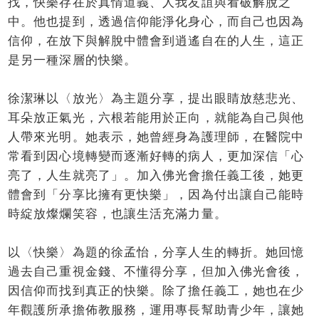
找，快樂存在於真情道義、人我友誼與看破解脫之
中。他也提到，透過信仰能淨化身心，而自己也因為
信仰，在放下與解脫中體會到逍遙自在的人生，這正
是另一種深層的快樂。
徐潔琳以〈放光〉為主題分享，提出眼睛放慈悲光、
耳朵放正氣光，六根若能用於正向，就能為自己與他
人帶來光明。她表示，她曾經身為護理師，在醫院中
常看到因心境轉變而逐漸好轉的病人，更加深信「心
亮了，人生就亮了」。加入佛光會擔任義工後，她更
體會到「分享比擁有更快樂」，因為付出讓自己能時
時綻放燦爛笑容，也讓生活充滿力量。
以〈快樂〉為題的徐孟怡，分享人生的轉折。她回憶
過去自己重視金錢、不懂得分享，但加入佛光會後，
因信仰而找到真正的快樂。除了擔任義工，她也在少
年觀護所承擔佈教服務，運用專長幫助青少年，讓她