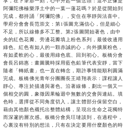
享，在下筆那一刻，心中升起一個念頭：這不正像是
阿彌陀佛極樂淨土中的一葉一蓮花嗎？於是從開始到
完成，都持誦「阿彌陀佛」，安住在寧靜與法喜中。
學府分會會長范崇文：第1張圖充滿信心，但是細心
不足，所以線條多不工整。第2張圖開始著色，由中
央的紅色花瓣、旁邊花瓣填上粉色系列，最後收邊用
綠色。紅色有如人的一顆赤誠的心，向外擴展粉色，
有如柔軟的心，最後用綠色底、回到初心。板橋分會
會長呂錦惠：畫圖騰時採用藍色鉛筆代表安靜，當下
隨者「轉紙畫」也一直在轉念，期許事情能順利圓滿
完成。板橋佛光青年分團團長王靖翔表示：課程讓人
靜心、專注於描邊與著色。沿著線條，劃出一個又一
個相交的圓，象徵因果輪迴中無數的交會與連結。填
色時，選擇從不同角度切入，讓主體部分保留空白，
藉由其他顏色襯托出整體結構，呈現出生命之花獨特
而深邃的層次感。板橋分會吳玨璉談到，在過程中，
心裏沒有特別的想法，只有在決定要用什麼顏色的時