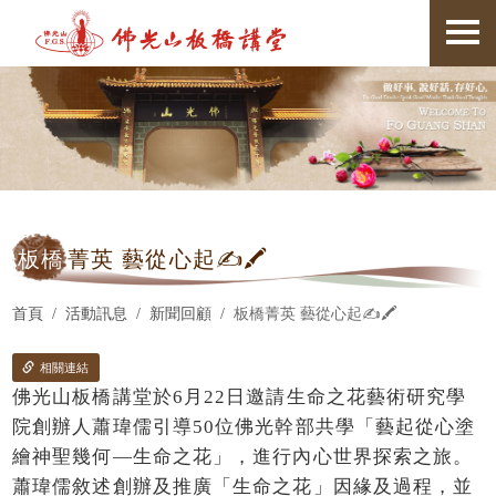
板橋
菁英 藝從心起✍️🖍
首頁
活動訊息
新聞回顧
板橋菁英 藝從心起✍️🖍
相關連結
佛光山板橋講堂於6月22日邀請生命之花藝術研究學
院創辦人蕭瑋儒引導50位佛光幹部共學「藝起從心塗
繪神聖幾何—生命之花」，進行內心世界探索之旅。
蕭瑋儒敘述創辦及推廣「生命之花」因緣及過程，並