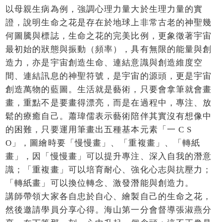
以母親生病為例，強調心理力量大於生理力量的實
證，說明生命之花是存在於地球上非常古老的神聖幾
何圖騰與標誌，生命之花的完美比例，更象徵著宇宙
最初始的狀態與振動（頻率），具有無限的能量與創
造力，亦是宇宙創造生命、連結意識與創造維度空
間、連結訊息的神聖符號，是宇宙的源頭，更是宇宙
創造萬物的藍圖。生活就是藝術，只要會拿筆就會畫
畫，重點不是要畫得漂亮，而是在過程中，專注、放
鬆的療癒自己。蕭瑋儒表示藝術陪伴其實沒有想像中
的困難，只要運用筆畫出五種基本元素「一 C S
O」，圖繪時要「慢慢畫」、「重複畫」、「轉紙
畫」，因「慢慢畫」可以提升專注、深入自我的潛意
識；「重複畫」可以培育耐心、強化心志與抗壓力；
「轉紙畫」可以換位轉念、激發潛能與創造力。
講師帶領大家各自忠於自心、繪製自己的生命之花，
然後邀請學員分享心得。海山第一分會督導張淑燕分