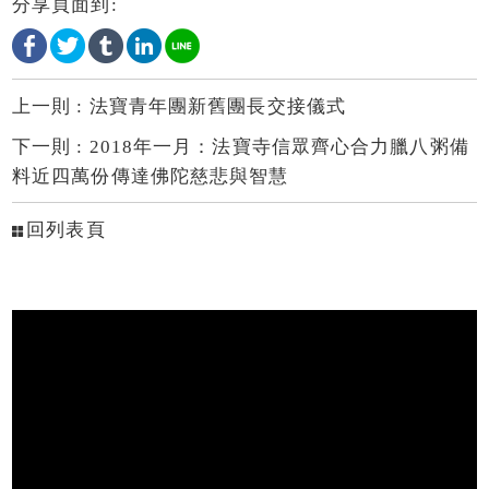
分享頁面到:
上一則 :
法寶青年團新舊團長交接儀式
下一則 :
2018年一月：法寶寺信眾齊心合力臘八粥備
料近四萬份傳達佛陀慈悲與智慧
回列表頁