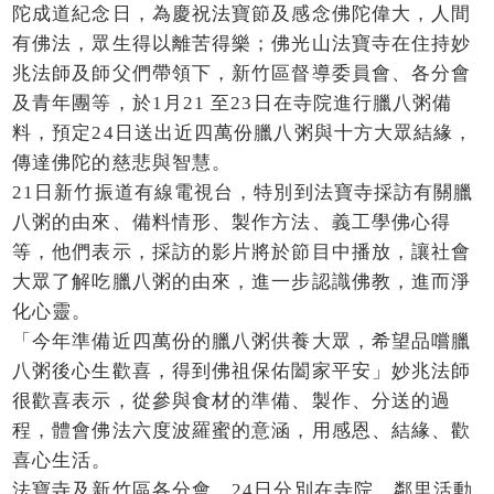
陀成道紀念日，為慶祝法寶節及感念佛陀偉大，人間
有佛法，眾生得以離苦得樂；佛光山法寶寺在住持妙
兆法師及師父們帶領下，新竹區督導委員會、各分會
及青年團等，於1月21 至23日在寺院進行臘八粥備
料，預定24日送出近四萬份臘八粥與十方大眾結緣，
傳達佛陀的慈悲與智慧。
21日新竹振道有線電視台，特別到法寶寺採訪有關臘
八粥的由來、備料情形、製作方法、義工學佛心得
等，他們表示，採訪的影片將於節目中播放，讓社會
大眾了解吃臘八粥的由來，進一步認識佛教，進而淨
化心靈。
「今年準備近四萬份的臘八粥供養大眾，希望品嚐臘
八粥後心生歡喜，得到佛祖保佑闔家平安」妙兆法師
很歡喜表示，從參與食材的準備、製作、分送的過
程，體會佛法六度波羅蜜的意涵，用感恩、結緣、歡
喜心生活。
法寶寺及新竹區各分會，24日分別在寺院、鄰里活動