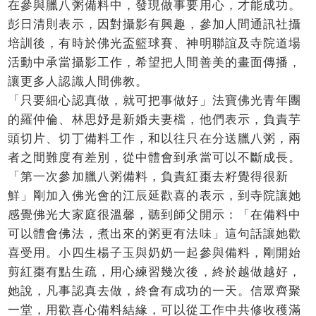
在參與臘八粥備料中，發現做事要用心，才能成功。
彭日清則表示，因對攝影有興趣，參加人間通訊社攝
培訓後，有時於佛光盃籃球賽、神明聯誼及寺院道場
活動中承當攝影工作，希望把人間善美的畫面傳播，
讓更多人認識人間佛教。
「只要細心認真做，就可把事做好」法寶佛光青年團
的羅仲倫、林思妤是新婚夫妻檔，他們表示，負責芋
頭切片、切丁備料工作，和以往只在分送臘八粥，兩
者之間難度有差別，從中體會到承當可以不斷成長。
「第一次參加臘八粥備料，負責紅棗去籽覺得很新
鮮」剛加入佛光會的江辰延歡喜的表示，到寺院讓她
感覺佛光大家庭很溫馨，聽到師父開示：「在備料中
可以體會佛法，煮出來的粥更有法味」這句話讓她歡
喜受用。小四生楊子玉與奶奶一起參與備料，剛開始
剪紅棗有點生疏，用心練習幾次後，終於越做越好，
她說，凡事認真去做，終會有成功的一天。信眾齊聚
一堂，用歡喜心備料結緣，可以從工作中共修收穫滿