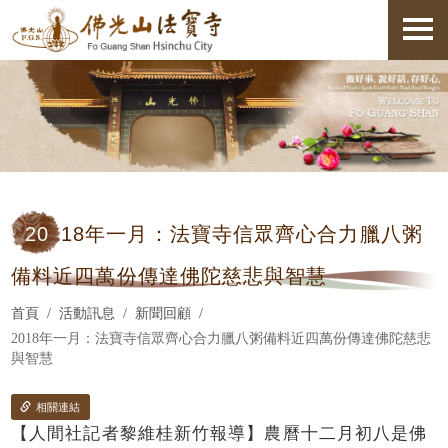
20
18年一月：法寶寺信眾齊心合力臘八粥
備料近四萬份傳達佛陀慈悲與智慧
首頁
活動訊息
新聞回顧
2018年一月：法寶寺信眾齊心合力臘八粥備料近四萬份傳達佛陀慈悲
與智慧
相關連結
【人間社記者黎維桂新竹報導】農曆十二月初八是佛