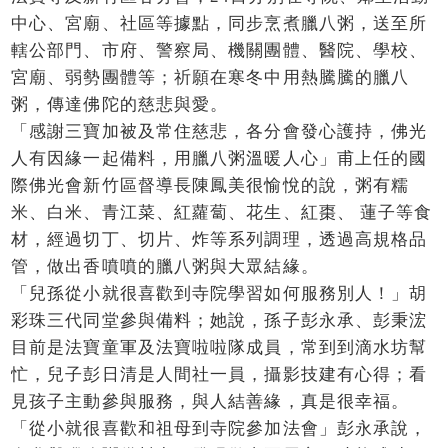
中心、宮廟、社區等據點，同步烹煮臘八粥，送至所
轄公部門、市府、警察局、機關團體、醫院、學校、
宮廟、弱勢團體等；祈願在寒冬中用熱騰騰的臘八
粥，傳達佛陀的慈悲與愛。
「感謝三寶加被及常住慈悲，各分會發心護持，佛光
人有因緣一起備料，用臘八粥溫暖人心」甫上任的國
際佛光會新竹區督導長陳鳳美很愉悅的說，粥有糯
米、白米、青江菜、紅蘿蔔、花生、紅棗、 蓮子等食
材，經過切丁、切片、炸等系列調理，透過高規格品
管，做出香噴噴的臘八粥與大眾結緣。
「兒孫從小就很喜歡到寺院學習如何服務別人！」胡
彩珠三代同堂參與備料；她說，孫子彭永承、彭秉浤
目前是法寶童軍及法寶啦啦隊成員，常到到滴水坊幫
忙，兒子彭日清是人間社一員，攝影技建有心得；看
見孩子主動參與服務，與人結善緣，真是很幸福。
「從小就很喜歡和祖母到寺院參加法會」彭永承說，