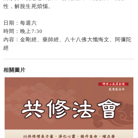
性，解脫生死煩惱。
日期：每週六
時間：晚上7:30
內容：金剛經、藥師經、八十八佛大懺悔文、阿彌陀
經
相關圖片