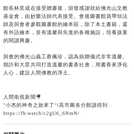
館長林奕成在接受贈書後，頒發感謝狀給佛光山文教
基金會，由妙樂法師代表接受。會後圖書館員帶領法
師及與會者參觀圖書館的繪本區，除了本土書籍，還
有外語繪本，並有溫馨與先進的各種施設，培養孩童
的閱讀興趣。
與會的佛光山義工蔡佩珍，認為捐贈儀式非常溫馨。
期許和大眾共同打造溫馨的書香社會，用書香來淨化
人心，建設人間佛教的淨土。
人間衛視新聞🎥
"小杰的神奇之旅來了"!高市圖各分館讀得到
https://fb.watch/c2gU6_6NmN/