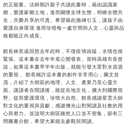
的正能量。法師期許親子共讀此書時，藉由認識家
鄉，愛護家鄉土地，進而關懷全球生態，明瞭全體共
生，共榮共享的可貴。希望藉此抛磚引玉，讓孩子由
愛護自身環境 進而珍惜每一處空間與人文，心靈與品
格都能正向成長。
館長林奕成回想去年此時，不僅疫情凶猛，水情也很
緊張。這本書在去年年底公開發表。當時高雄市長曾
說，如果這本書早半年出版，就能引發大眾對水資源
的重視 。館長稱許這本書的創作非常用心，圖文並
茂，介紹了大樹區的地理、人文、產業乃至心靈方
面。讓讀者在閱讀後，能從在地文化，擴大到國際視
野。從而愛護環境，珍惜大自然。館長感謝星雲大師
對文化的重視與貢獻，感謝佛光山對閱讀及社教的用
心與努力。並說明大樹區雖然人口並不密集，卻有三
間圖書分館，希望大家能去參觀與閱讀。