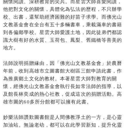
關懷閱讀、深耕教育的尖兵。而星雲大師喜愛閱讀，
他把對文化的關懷，具體化為弘法的歷程，不只辦學
校、出書，還幫助經濟困難的好苗子求學。而佛光山
文教基金會在全台有五十多輛書車，乘載滿車的書籍
到各偏鄕學校。星雲大師愛護土地，因此徒弟們都認
識大樹有好的水質、玉荷包、鳳梨、舊鐵橋等善美的
地方。
法師說明捐贈緣由，因「佛光山文教基金會」於農曆
年前，收到高雄市立圖書館大樹區三館申請此書，作
為推廣鄉土文化的教材。本著星雲大師對教育的關
懷，經佛光山文教基金會執行長如常法師的指導，以
及館長林奕成的熱心社教，促成這次的捐贈活動。高
雄市圖的60多所分館都可以擁有此書。
妙樂法師讚歎圖書館是人間佛教淨土的一方，是心靈
加油站。無論老幼，都可以在此學習新知，提升化靈