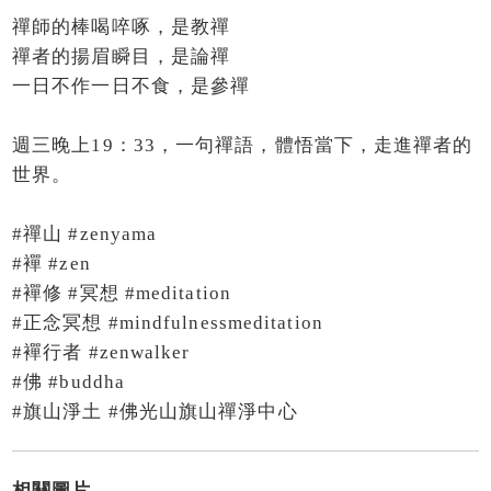
禪師的棒喝啐啄，是教禪
禪者的揚眉瞬目，是論禪
一日不作一日不食，是參禪
週三晚上19：33，一句禪語，體悟當下，走進禪者的
世界。
#禪山 #zenyama
#襌 #zen
#襌修 #冥想 #meditation
#正念冥想 #mindfulnessmeditation
#襌行者 #zenwalker
#佛 #buddha
#旗山淨土 #佛光山旗山禪淨中心
相關圖片