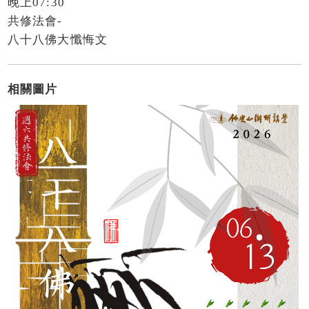
晚上07:30
共修法會-
八十八佛大懺悔文
相關圖片