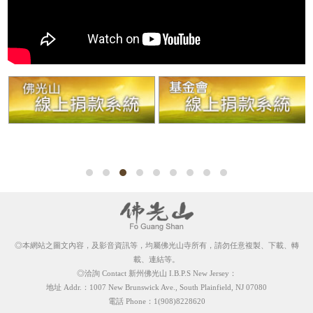
◎本網站之圖文內容，及影音資訊等，均屬佛光山寺所有，請勿任意複製、下載、轉
載、連結等。
◎洽詢 Contact 新州佛光山 I.B.P.S New Jersey：
地址 Addr.：1007 New Brunswick Ave., South Plainfield, NJ 07080
電話 Phone：1(908)8228620