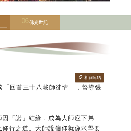
佛光世紀
相關連結
談「回首三十八載師徒情」，督導張
師因「諾」結緣，成為大師座下弟
上修行之道。大師說信仰就像求學要