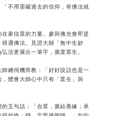
：「不用罣礙過去的信仰，有佛法就
助在家信眾的力量。參與佛光會即是
，得遇佛法。見證大師「無中生妙
為弘法更展出一筆字，廣度眾生。
大師總伺機而教：「好好說話也是一
給，體會大師心中只有「眾生」與
授的五句話：「合眾，廣結善緣；承
方得始終；靜，定而後能靜。」句句