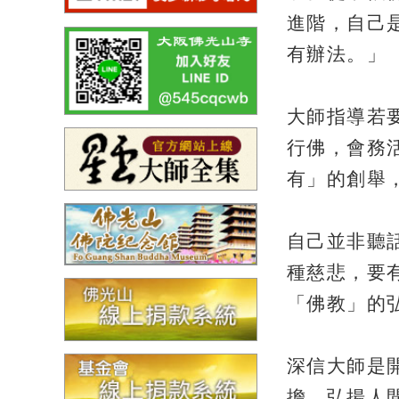
進階，自己
有辦法。」
大師指導若
行佛，會務
有」的創舉
自己並非聽
種慈悲，要
「佛教」的
深信大師是
擔，弘揚人