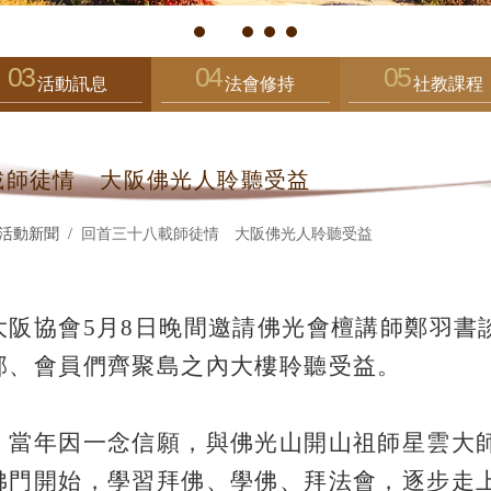
活動訊息
法會修持
社教課程
載師徒情 大阪佛光人聆聽受益
活動新聞
回首三十八載師徒情 大阪佛光人聆聽受益
大阪協會5月8日晚間邀請佛光會檀講師鄭羽書
部、會員們齊聚島之內大樓聆聽受益。
，當年因一念信願，與佛光山開山祖師星雲大
佛門開始，學習拜佛、學佛、拜法會，逐步走