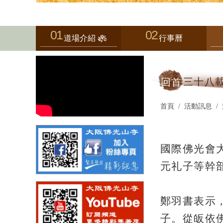
道場介紹
行事曆
回首
三十八
首頁
活動訊息
國際佛光會
元礼子等幹
鄭羽書表示
子。從皈依