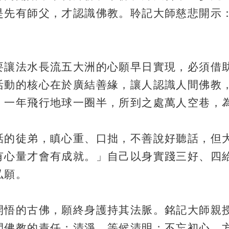
是先有師父，才認識佛教。聆記大師慈悲開示
要讓法水長流五大洲的心願早日實現，必須借
活動的核心在於廣結善緣，讓人認識人間佛教
，一年飛行地球一圈半，所到之處萬人空巷，
話的徒弟，瞋心重、口拙，不善說好聽話，但
有心量才會有成就。」自己以身實踐三好、四
弘願。
開悟的古佛，願終身護持其法脈。銘記大師親
間佛教的責任；清淨，等候清明；不忘初心，