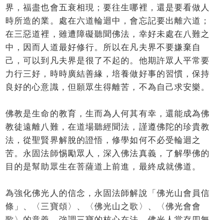
界，福盡也會五衰相現；要往生哪裡，還是要看做人
時所造的業。處在六道輪迴中，會忘記要出離六道；
在三惡道裡，雖遭障礙聽聞佛法，幸好未處在八難之
中，因而人道最好修行。所以在凡夫界不要嫌棄自
己，可以到凡夫界是很了不起的。他期許眾人平常要
力行三好，時時廣結善緣，培養做好事的習慣，保持
良好的心意識，但願眾生得離苦，不為自己求安樂。
佛教是生命的教育，生而為人何其有幸，還能成為佛
教徒遠離八難，在道場聽經聞法，謹遵佛陀的珍貴教
法，從聖賢界解脫的證悟，修學如何不必受輪迴之
苦。永固法師惕勵眾人，深入佛法真義，了解學佛的
目的是幫助眾生在菩薩道上前進，最終成就佛道。
為強化佛光人的信念，永固法師解說「佛光山會員信
條」、〈三寶頌〉、〈佛光山之歌〉、〈佛光會會
歌〉的意義，強調三寶的核心在法，佛光人當存四無