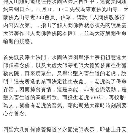
佛光山紐約道場住持永固法師於百忙中，遠從美國紐
約來到日本，11月16、17日先後為東京佛光山寺、大
阪佛光山寺近200會員、信眾，講說「人間佛教修行
內容與次第」，指出了解人間佛教就必須先閱讀星雲
大師著作《人間佛教佛陀本懷》，並為大家解開生命
輪迴的疑惑。
首先談及淨土法門，永固法師例舉淨土宗初祖慧遠大
師倡導念佛，以及太虛大師等祖師大德皆發願往生彌
勒內院，再來度眾生。又舉出墮入畜生道的老虎，說
明「過去所造的業而決定往生去處」，老虎為了保命
存活，因而掠食有情，這是本能，非有心識活動，是
墮入畜生道的業報所致。而投生老虎500年，再投胎
為人，就會有老虎的習氣。藉此期勉大家時時刻刻要
心存善念。
四聖六凡如何修菩提道？永固法師表示，即使上升天