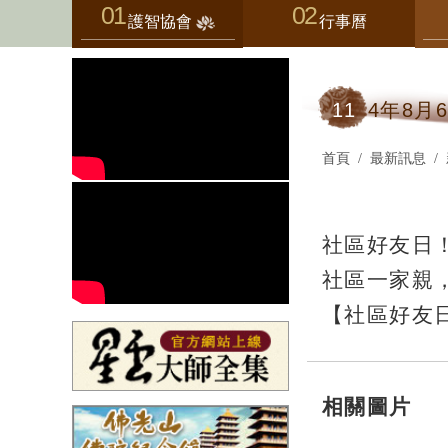
護智協會
行事曆
11
4年8月
首頁
最新訊息
社區好友日！
社區一家親，
【社區好友
相關圖片