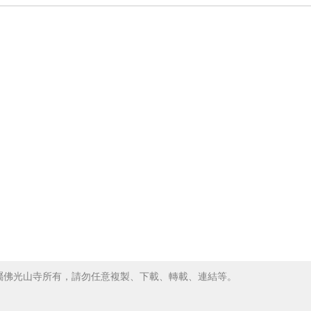
屬佛光山寺所有，請勿任意複製、下載、轉載、連結等。