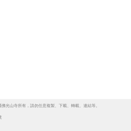
屬佛光山寺所有，請勿任意複製、下載、轉載、連結等。
8號