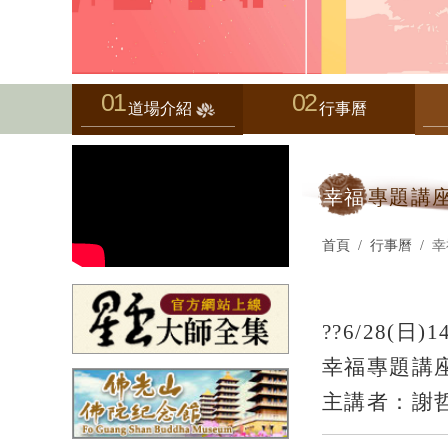
道場介紹
行事曆
幸福
專題講
首頁
行事曆
幸
??6/28(日)14
幸福專題講
主講者：謝哲