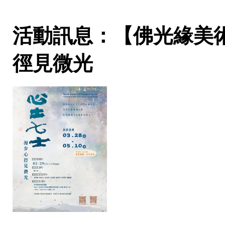
活動訊息：【佛光緣美
徑見微光