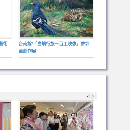
藝術
台南館/「島嶼行旅－百工映像」許圳
至創作展