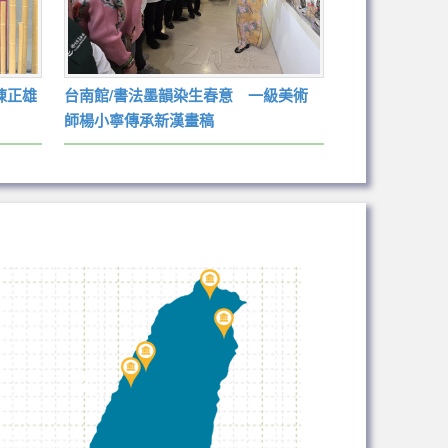
陳正雄
台南館/書法墨韻染生春意 一級美術
師楊小寧傳承新漢畫稿