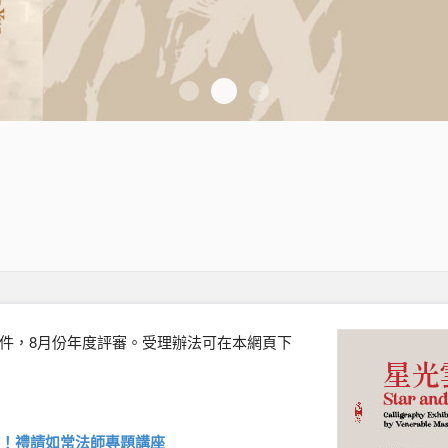
星雲大師著作藏書特展
傳燈六十百年仰望-紀念展
佛影梵音─董克文敦煌壁畫
收件，8月份年度評審。受理辦法可在本網頁下
！禮請如常法師專題講座