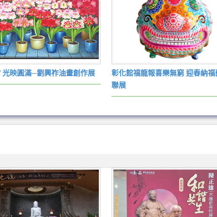
 / 光映圓滿─劉興祚油畫創作展
彰化館福龍報喜樂無窮 迎春納福
聯展