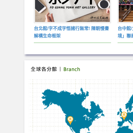
畫弘法度眾生
台北館/字不成字悟諸行無常! 陳朝慢書
台中館
解構生命框架
境」聯