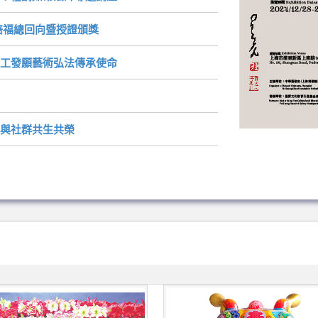
培福總回向暨授證頒獎
工發願藝術弘法傳承使命
與社群共生共榮