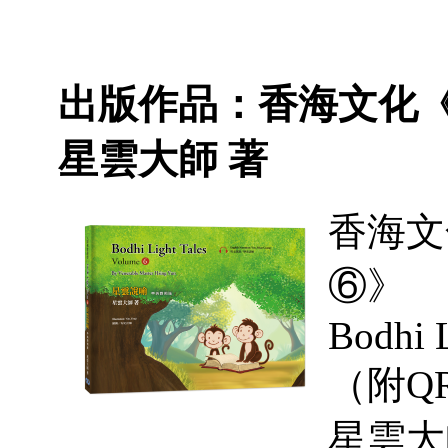
出版作品：香海文化《
星雲大師 著
香海文
⑥》
Bodhi 
（附QR
星雲大