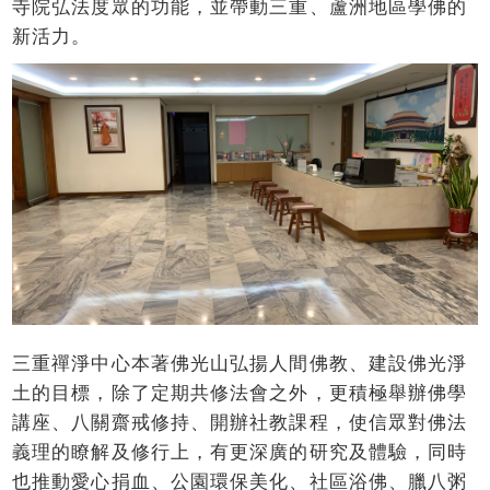
寺院弘法度眾的功能，並帶動三重、蘆洲地區學佛的
新活力。
三重禪淨中心本著佛光山弘揚人間佛教、建設佛光淨
土的目標，除了定期共修法會之外，更積極舉辦佛學
講座、八關齋戒修持、開辦社教課程，使信眾對佛法
義理的瞭解及修行上，有更深廣的研究及體驗，同時
也推動愛心捐血、公園環保美化、社區浴佛、臘八粥