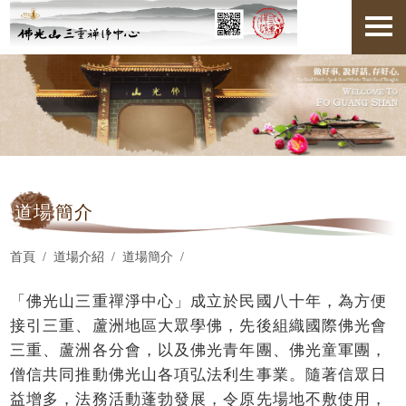
道場
簡介
首頁
道場介紹
道場簡介
「佛光山三重禪淨中心」成立於民國八十年，為方便
接引三重、蘆洲地區大眾學佛，先後組織國際佛光會
三重、蘆洲各分會，以及佛光青年團、佛光童軍團，
僧信共同推動佛光山各項弘法利生事業。隨著信眾日
益增多，法務活動蓬勃發展，令原先場地不敷使用，