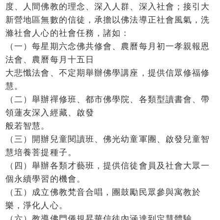
度、人間佛教的理念、深入人群、深入社會；接引大
新營地區無數的信徒，承擔以佛法導正社會風氣，洗
滌社會人心的社會任務，諸如：
（一）每星期六念佛共修會、農曆每月初一孝親報恩
法會、農曆每月十五日
大悲懺法會、不定期舉辦佛學講座，提供信眾修福修
慧。
（二）舉辦禪修班、都市佛學院、各類型讀書會、帶
領蓮友深入經藏、啟發
般若智慧。
（三）開辦兒童閱讀班、佛光幼童軍團、啟發兒童智
慧培養菩提種子。
（四）舉辦各類才藝班，提供信徒會員及社會大眾一
個永續學習的機會。
（五）成立佛教梵音合唱，團鼓勵民眾參與寓教於
樂，淨化人心。
（六）教導佛門儀規昇華信徒內涵達到定慧體驗。