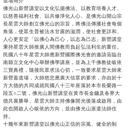
道場簡介
佛光山新營講堂以文化弘揚佛法、以教育培養人才、
以慈善福利社會、以共修淨化人心、是佛光山開山宗
長星雲大師創立佛光山的宗旨，將佛法傳播社會每個
角落，使眾生普被法水甘露的滋潤，使社會更詳和、
人心更安定「以佛心為己心，以志為己志」新營講堂
秉持星雲大師推廣人間佛教而負起弘法利生的重任。
民國八十年星雲大師應新營國際佛光會的邀請蒞臨台
南縣立文化中心舉辦佛學講座，並為上千佛教徒皈依
三寶典禮，隨後民眾求法心切，一致要求星雲大師來
新營蓋道場，大師慈悲應廣大信眾的要求，亦由於十
方大德的共同成就民國八十三年座落於本市長榮路一
段五○二號，佛光山新營講堂在黃市長金鏞及各界大
德共襄勝舉、星雲大師主持佛像開光後落成啟用，由
此也開啟人心皈依的方向，並由佛光山派遣法師住
持。
十幾年來新營講堂以佛光山正信的宗風、健全的制