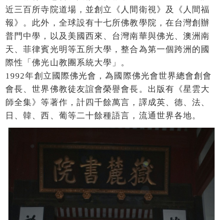
近三百所寺院道場，並創立《人間衛視》及《人間福
報》。此外，全球設有十七所佛教學院，在台灣創辦
普門中學，以及美國西來、台灣南華與佛光、澳洲南
天、菲律賓光明等五所大學，整合為第一個跨洲的國
際性「佛光山教團系統大學」。
1992年創立國際佛光會，為國際佛光會世界總會創會
會長、世界佛教徒友誼會榮譽會長。出版有《星雲大
師全集》等著作，計四千餘萬言，譯成英、德、法、
日、韓、西、葡等二十餘種語言，流通世界各地。