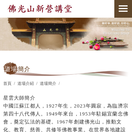
道場
簡介
首頁
道場介紹
道場簡介
星雲大師簡介
中國江蘇江都人，1927年生，2023年圓寂，為臨濟宗
第四十八代傳人。1949年來台，1953年駐錫宜蘭念佛
會，奠定弘法的基礎。1967年創建佛光山，推動文
化、教育、慈善、共修等佛教事業。在世界各地建設