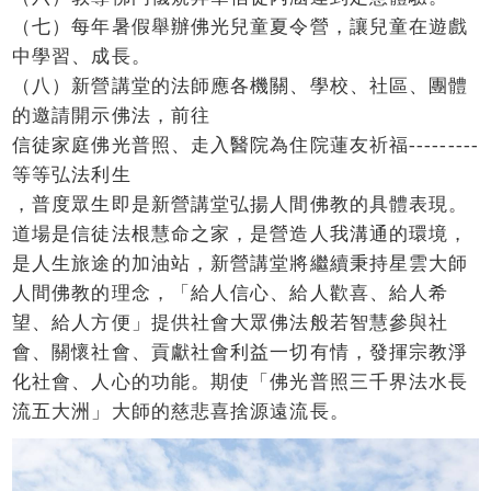
（七）每年暑假舉辦佛光兒童夏令營，讓兒童在遊戲
中學習、成長。
（八）新營講堂的法師應各機關、學校、社區、團體
的邀請開示佛法，前往
信徒家庭佛光普照、走入醫院為住院蓮友祈福---------
等等弘法利生
，普度眾生即是新營講堂弘揚人間佛教的具體表現。
道場是信徒法根慧命之家，是營造人我溝通的環境，
是人生旅途的加油站，新營講堂將繼續秉持星雲大師
人間佛教的理念，「給人信心、給人歡喜、給人希
望、給人方便」提供社會大眾佛法般若智慧參與社
會、關懷社會、貢獻社會利益一切有情，發揮宗教淨
化社會、人心的功能。期使「佛光普照三千界法水長
流五大洲」大師的慈悲喜捨源遠流長。