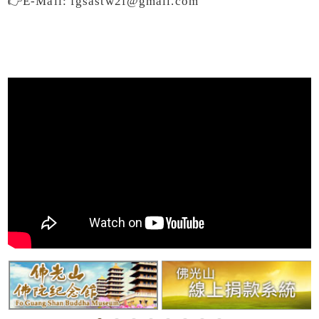
👉E-Mail:
fgsastw2f@gmail.com