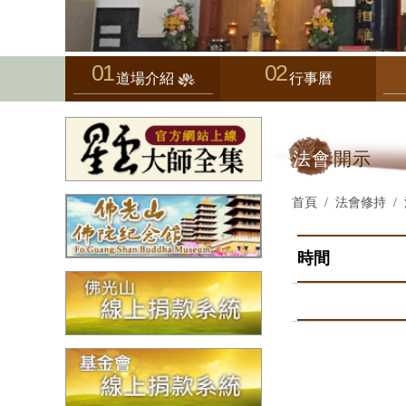
道場介紹
行事曆
法會
開示
首頁
法會修持
時間