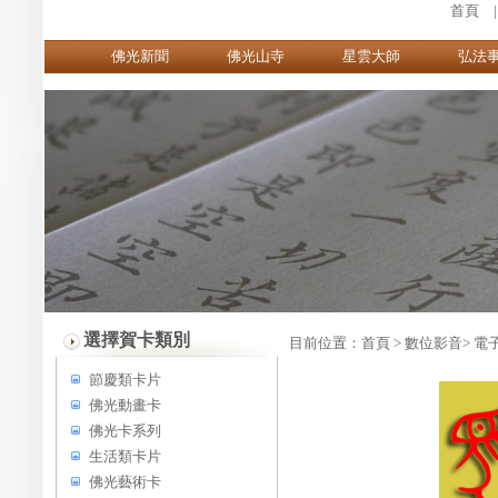
首頁
佛光新聞
佛光山寺
星雲大師
弘法
選擇賀卡類別
目前位置：
首頁
> 數位影音>
電
節慶類卡片
佛光動畫卡
佛光卡系列
生活類卡片
佛光藝術卡