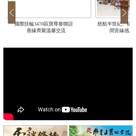
 從
國際扶輪3470區寶尊眷聯誼
慈航半世紀、福
善緣齊聚溫馨交流
間音緣感恩