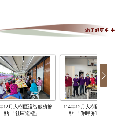
了解更多
4年12月大樹區護智服務據
114年12月大樹區護智服務據
1
點-「社區巡禮」
點-「併呷併呷好友日」