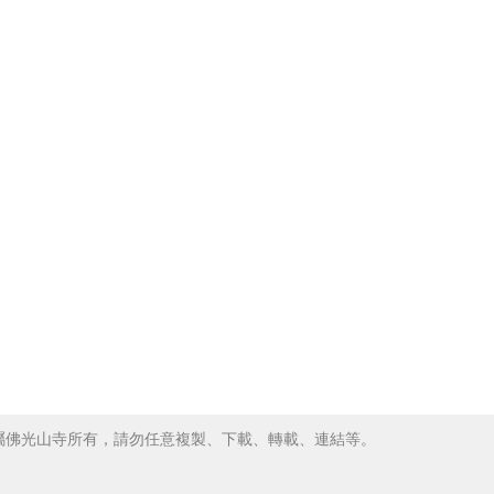
屬佛光山寺所有，請勿任意複製、下載、轉載、連結等。