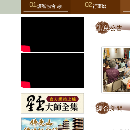
護智協會
行事曆
訊息
公告
綜合
新聞