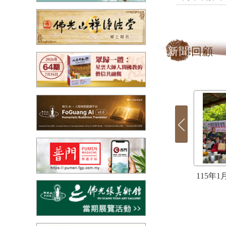
新聞
回顧
1月大樹區護智服務據
114年11月大樹區護智服務據
115年
「社區巡禮」
點-「併呷併呷好友日」