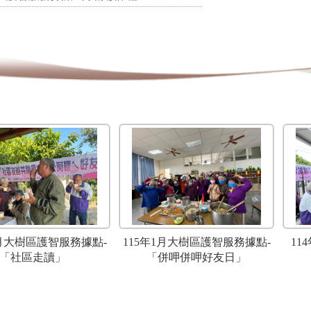
1月大樹區護智服務據點-
115年1月大樹區護智服務據點-
11
「社區走讀」
「併呷併呷好友日」