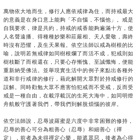
萬物依大地而生，修行人應依戒律為住，而持戒最大
的意義是在身口意上能夠「不自惱，不惱他」。戒是
自我要求，律是共約，持戒的戒香能夠遍滿十方，使
人名聲遠播、得種種妙樂和莊嚴相、天人愛敬，壽終
時沒有恐懼，及生天果報。依空法師以戒為樹根的比
喻，說明若無戒律如同樹根爛了而活不成，犯戒則如
樹枝斷了而根還在，只要心存慚愧、至誠懺悔，便能
重新納受佛法。並舉現實生活中的例子來點出各種外
道和非行戒律的修行，藉此解開大眾對於持戒修行的
誤解。同時勸勉大眾不應害怕犯戒而不受戒，反而受
戒是一種自由，在載浮載沉的生死大海中，如同明燈
舟航般守護著我們，帶我們到解脫煩惱的彼岸。
依空法師說，忍辱波羅蜜是六度中非常困難的修持，
忍辱的善心可分為粗善心（忍辱）和細善心（禪
定），前者為未得禪定心樂，能遮眾惡，後者為心得