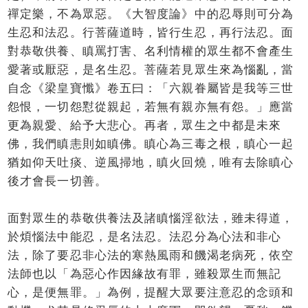
禪定樂，不為眾惡。《大智度論》中的忍辱則可分為
生忍和法忍。行菩薩道時，皆行生忍，再行法忍。面
對恭敬供養、瞋罵打害、名利情權的眾生都不會產生
愛著或厭惡，是名生忍。菩薩若見眾生來為惱亂，當
自念《梁皇寶懺》卷五曰：「六親眷屬皆是我等三世
怨恨，一切怨懟從親起，若無有親亦無有怨。」應當
更為親愛、給予大悲心。再者，眾生之中都是未來
佛，我們瞋恚則如瞋佛。瞋心為三毒之根，瞋心一起
猶如仰天吐痰、逆風掃地，瞋火回燒，唯有去除瞋心
後才會長一切善。
面對眾生的恭敬供養法及諸瞋惱淫欲法，雖未得道，
於煩惱法中能忍，是名法忍。法忍分為心法和非心
法，除了要忍非心法的寒熱風雨和饑渴老病死，依空
法師也以「為惡心作因緣故有罪，雖殺眾生而無記
心，是便無罪。」為例，提醒大眾要注意忍的念頭和