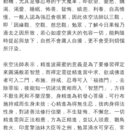
動機，尤其是修忍辱的十大魔軍，即欲望、憂愁、饑
渴、渴愛、睡眠、怖畏、疑悔、瞋恚、利養、自高憍
慢。一般人認為強忍會很累，因此依空法師以三觀，
即「因緣觀、空觀、慈悲觀」勉眾，了解今日果報乃
過去之因所致，若心如虛空廣大的包容一切，能夠隨
時提起與放下，自然不會庸人自擾，更不會受到煩惱
所汙染。
依空法師表示，精進波羅蜜的意義是為了要修習禪定
來圓滿般若智慧，而禪定需從精進當中求。欲成佛道
者可入二門，布施、持戒、忍辱可入「福德門」，去
除罪垢，後能知一切諸法實相而入「智慧門」，方得
不厭生死和不樂涅槃。身精進為初發心菩薩，可行布
施持戒而生身未捨；心精進為得無生忍，捨肉身得法
性身，對諸善法修行信樂，不生疑悔、不懈怠。一切
精進需與正法相應，方為正精進，並以人頭鹿、雛鳥
救火、印度擎油鉢大臣等之例，勉眾滴水可穿石、常