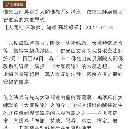
相關連結
佛光山南屏別院人間佛教系列講座 依空法師講授大
智度論的六度思想
【人間社 宋滌姬、知頌 高雄報導】 2022-07-28
「六度成就智慧力，降伏一切諸怨敵。天魔煩惱及陰
等，當得常樂我淨因。」佛光山文化院院長依空法師
於7月22日至24日，為「2022佛光山南屏別院人間佛
教系列講座」講授「《大智度論》的六度思想」，線
上線下累積超過一萬人次聞妙法音，搭乘六度之船到
安樂的彼岸。
依空法師首先為大眾簡述由龍樹菩薩著、鳩摩羅什大
師譯的《大智度論》之簡介，再深入淺出的闡述從生
死此岸渡到涅槃彼岸的六艘智慧之舟——六度波羅
蜜。六度為「布施、持戒、忍辱、精進、禪定、般
若」，乃菩薩道到解脫生命的實踐法要。