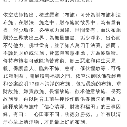
依空法師指出，檀波羅蜜（布施）可分為財布施和法
布施，在財法二施之中，財布施於欲界中，為有量有
盡、淨少垢多、必待眾力因緣、世間常有，而法布施
則於三界或出三界，為無量無盡、垢少淨多、出心而
不待他力、佛世當有，並了知八萬四千法藏。然而，
不論是財施或法施，皆需與智慧相應，方為波羅蜜。
修持布施者可破除痛苦貧窮、斷三惡道和得生天果
報、保護善人、臨終不怖、慈相、催伏慳敵等，可得
15種利益，開展積善福德之門。依空法師以佛教經典
和公案說明17種不清淨的布施，包括愚痴的布施、求
財故施、嫌責故施、畏懼故施、欲求他意故施、畏死
故施等。再以阿育王前生捧沙作飯供養佛陀的典故，
詮釋成就布施中「信心清淨、財務和福田」的三事因
緣。有曰：「心田事不同，功德分勝劣。」唯有以清
淨心呈上清淨物，才是最上好的布施。