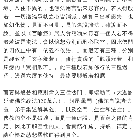
壞、常住不異的，也無法用言語來形容的。若人得般
若，一切議論爭執之心皆消滅，猶如日出朝露失，也
如幻化物，見而不可見，是假名說諸法，雖說而不
說。並以《百喻經》愚人食鹽喻來形容一個人若不得
般若波羅蜜法，會以憶想分別而邪心取空，因此佛門
的四依止中有「依義不依語」。而般若有三種，分別
是經教的「文字般若」、修行實踐的「觀照般若」和
痊癒的「實相般若」。此三種般若如修行的三種過
程，透過六度的修持，最終要與般若相應。
而要與般若相應則需入三種法門，即蜫勒門（大迦旃
延造佛陀教法320萬言）、阿毘曇門（佛陀自說諸法
義，弟子集述解其義），以及空門（生空和法空）。
佛教的空不是破壞，而是一種建設、是否定之後的肯
定。因此了解空性的人，會實踐布施、持戒、禪定，
讓心轉為慈悲柔軟而得到真空。