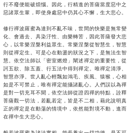
行不廢便能破煩惱。因此，行精進的菩薩當度惡中之
惡諸眾生輩，即使身處惡中仍其心不懈，生大悲心。
修行禪波羅蜜為達到不亂不味，世間的快樂是無常變
化、會過去、具染汙性、由樂轉苦，因此菩薩發大悲
心，以常樂涅槃利益眾生。常樂涅槃從智慧生，智慧
則從禪定生。可是心在動盪的狀況之下，是無法生智
慧。依空法師以「密室燃燈」闡述禪定的重要性，從
訶五欲、除五蓋、行五法中得到禪定。唯禪定清淨、
智慧亦淨。世人亂心輕飄如鴻毛、疾風、猿猴，心相
如是不可禁止，唯有禪定能攝諸亂心。人們誤以為禪
是對一切充耳不聞，依空法師從證四禪的特點，詮釋
菩薩觀一切法，若亂若定，皆是不二相，藉此說明真
正的禪定是在動蕩的情境中，依然能對境不動，進而
在禪中生大悲心。
般若波羅蜜為諸法實相，能長養出一切功德，是不可