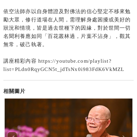
依空法師亦以自身體證及對佛法的信心堅定不移來勉
勵大眾，修行道場在人間，需理解身處困擾或美好的
狀況和情境，皆是過去世種下的因緣，對於世間一切
名聞利養應如同「百花叢林過，片葉不沾身」，觀其
無常，破己執著。
講座精彩內容
https://youtube.com/playlist?
list=PLdn0RqyGCN5t_jdTsNx0i983FdK6VkMZL
相關圖片