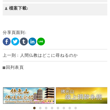
檔案下載:
分享頁面到:
上一則 :
人間仏教はどこに尋ねるのか
回列表頁