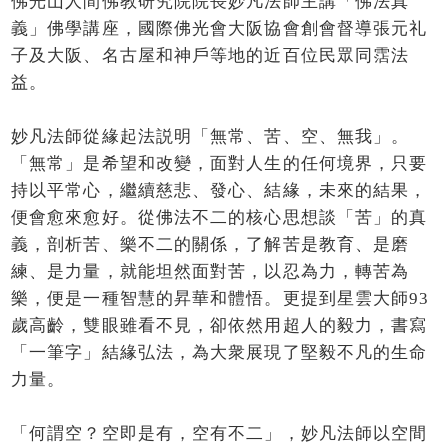
佛光山人間佛教研究院院長妙凡法師主講「佛法真
義」佛學講座，國際佛光會大阪協會創會督導張元礼
子及大阪、名古屋和神戶等地的近百位民眾同霑法
益。
妙凡法師從緣起法説明「無常、苦、空、無我」。
「無常」是希望和改變，面對人生的任何境界，只要
持以平常心，繼續慈悲、發心、結緣，未來的結果，
便會愈來愈好。從佛法不二的核心思想談「苦」的真
義，剖析苦、樂不二的關係，了解苦是教育、是磨
練、是力量，就能坦然面對苦，以忍為力，轉苦為
樂，便是一種智慧的昇華和體悟。更提到星雲大師93
歲高齡，雙眼雖看不見，卻依然用超人的毅力，書寫
「一筆字」結緣弘法，為大衆展現了堅毅不凡的生命
力量。
「何謂空？空即是有，空有不二」，妙凡法師以空間