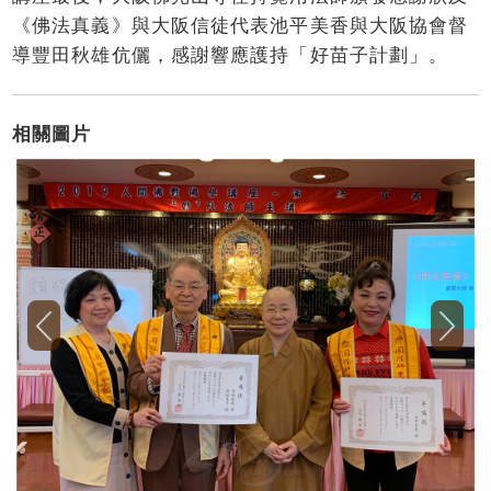
《佛法真義》與大阪信徒代表池平美香與大阪協會督
導豐田秋雄伉儷，感謝響應護持「好苗子計劃」。
相關圖片