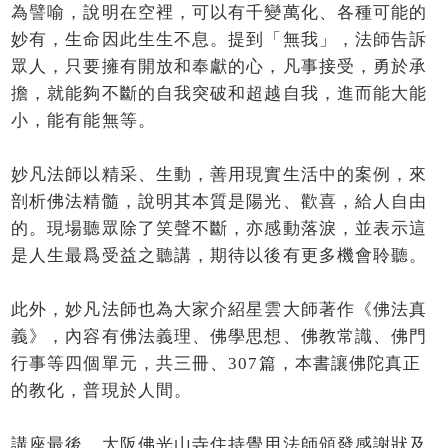
為譬喻，說明在空裡，可以有千變萬化、各種可能的
妙有，生命因此生生不息。提到「無我」，法師告訴
眾人，只要擁有開放和奉獻的心，凡事接受，勇於承
擔，就能夠不斷的自我突破和超越自我，進而能大能
小，能有能無等。
妙凡法師以精采、生動，善用現實生活中的案例，來
剖析佛法精髓，說明其本質是陽光、歡喜，給人自由
的。現場聽眾除了笑聲不斷，亦感動落淚，並表示這
是人生最爲受益之聽講，期待以後有更多機會聆聽。
此外，妙凡法師也為大家介紹星雲大師著作《佛法真
義》，內容有佛法義理、佛學思想、佛教常識、佛門
行事等四個單元，共三冊、307篇，本書讓佛陀真正
的教化，普現於人間。
講座最後，大阪佛光山寺住持覺用法師頒發感謝狀及