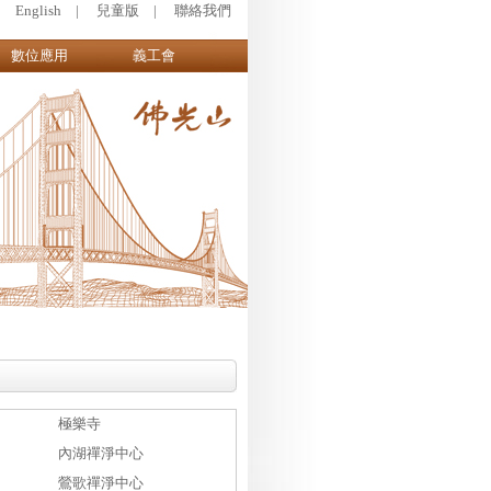
|
English
|
兒童版
|
聯絡我們
數位應用
義工會
極樂寺
內湖禪淨中心
鶯歌禪淨中心