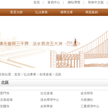
首頁
|
會員中心
|
網站導覽
|
简体中文版
星雲大師
弘法事業
佛學文庫
專題集錦
目前位置：
首頁
>
弘法事業
>
全球道場
>
北區
北區
普門寺
台北道場
金光明寺
北海道場
淡水禪淨中心
大慈佛社
安國寺
永和學舍
三重禪淨中心