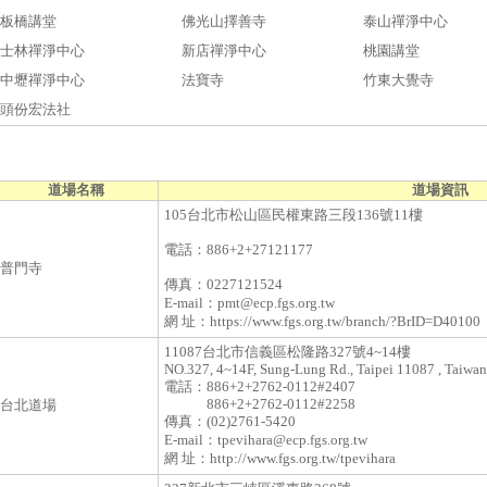
板橋講堂
佛光山擇善寺
泰山禪淨中心
士林禪淨中心
新店禪淨中心
桃園講堂
中壢禪淨中心
法寶寺
竹東大覺寺
頭份宏法社
道場名稱
道場資訊
105台北市松山區民權東路三段136號11樓
電話：
886+2+27121177
普門寺
傳真：
0227121524
E-mail：
pmt@ecp.fgs.org.tw
網 址：
https://www.fgs.org.tw/branch/?BrID=D40100
11087台北市信義區松隆路327號4~14樓
NO.327, 4~14F, Sung-Lung Rd., Taipei 11087 , Taiwan
電話：
886+2+2762-0112#2407
886+2+2762-0112#2258
台北道場
傳真：
(02)2761-5420
E-mail：
tpevihara@ecp.fgs.org.tw
網 址：
http://www.fgs.org.tw/tpevihara