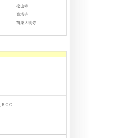
松山寺
寶塔寺
苗栗大明寺
, R.O.C