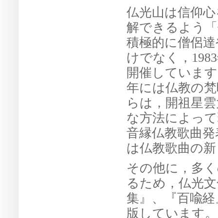
仏光山は信仰心
解できるよう「
積極的に僧侶達
けでなく，19
開催しています。
年には仏教の梵
らは，開祖星雲
な方法によって
音縁仏教歌曲発
は仏教歌曲の新
その他に，多く
るため，仏光文
集』、『百喩経
版しています。