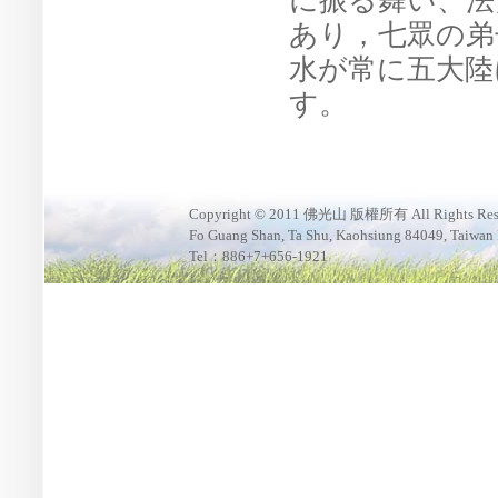
に振る舞い、法
あり，七眾の弟
水が常に五大陸
す。
Copyright © 2011 佛光山 版權所有 All Rights Res
Fo Guang Shan, Ta Shu, Kaohsiung 84049, Taiwan
Tel：886+7+656-1921