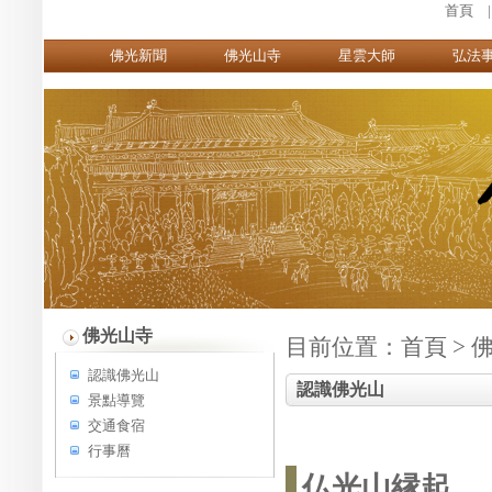
首頁
佛光新聞
佛光山寺
星雲大師
弘法
佛光山寺
目前位置：
首頁
>
認識佛光山
認識佛光山
景點導覽
交通食宿
行事曆
仏光山縁起