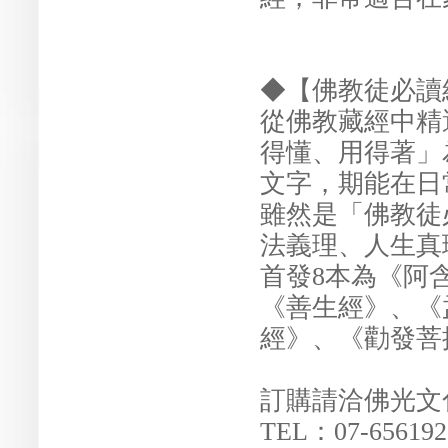
◆【佛教徒必讀
從佛教藏經中精
得懂、用得著」
文字，期能在日
雖然是「佛教徒
法義理、人生真
首發8本為《阿
《善生經》、《
經》、《勸發菩
訂購請洽佛光文
TEL：07-65619