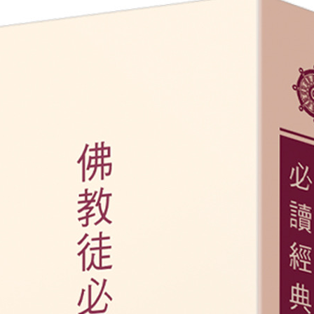
進階查詢
查詢關鍵字(限10字內)：
日期區間：
至