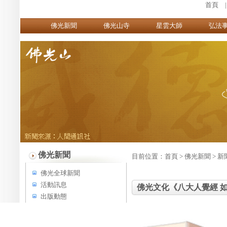
首頁
佛光新聞
佛光山寺
星雲大師
弘法
佛光新聞
目前位置：
首頁
>
佛光新聞
>
新
佛光全球新聞
活動訊息
佛光文化《八大人覺經 
出版動態
新活動訊息