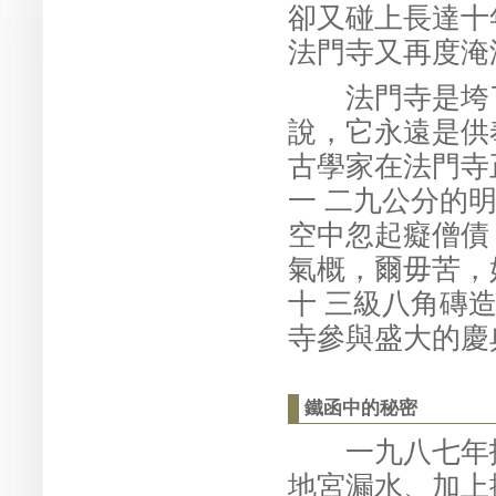
卻又碰上長達十
法門寺又再度淹
法門寺是垮了
說，它永遠是供
古學家在法門寺
一 二九公分的
空中忽起癡僧債
氣概，爾毋苦，
十 三級八角磚
寺參與盛大的慶
鐵函中的秘密
一九八七年扶
地宮漏水、加上