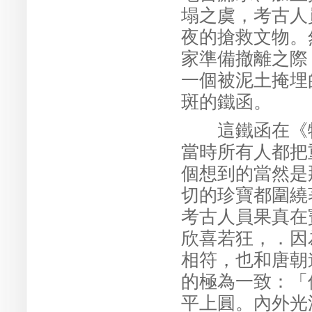
塌之虞，考古人
夜的搶救文物。
家準備撤離之際
一個被泥土掩埋
斑的鐵函。
這鐵函在《物
當時所有人都把
個想到的當然是
切的珍寶都圍繞
考古人員果真在
欣喜若狂，．因
相符，也和唐朝
的極為一致：「
平上圓。內外光