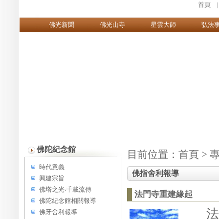
首頁
佛光新聞
佛光山寺
星雲大師
弘法
佛陀紀念館
目前位置：
首頁
>
時代意義
佛指舍利報導
興建宗旨
佛塔之光‧千載流傳
法門寺重建緣起
佛陀紀念館相關報導
法門
佛牙舍利報導