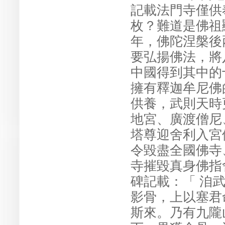
記載法門寺僅供
枚？難道是佛祖
年，佛陀涅槃後
要弘揚佛法，將
中國得到其中的
擁有釋迦牟尼佛
供養，武則天時
地宮、廣渡僧尼
塔尊迎舍利入宮
令毀盡全國佛寺
寺摧毀真身佛指
碑記載：「 洎
影骨，上以塞君
斯來。乃有九隴