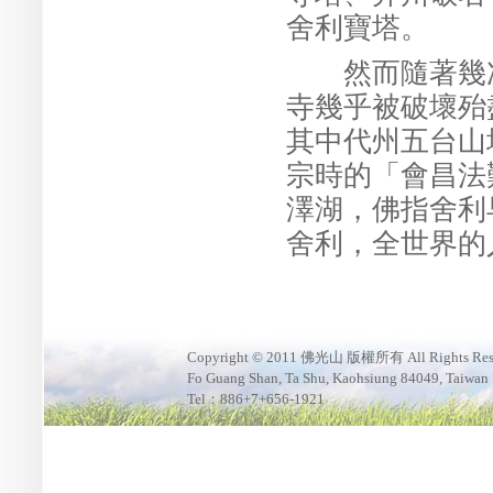
舍利寶塔。
然而隨著幾次
寺幾乎被破壞殆
其中代州五台山
宗時的「會昌法
澤湖，佛指舍利
舍利，全世界的
Copyright © 2011 佛光山 版權所有 All Rights Res
Fo Guang Shan, Ta Shu, Kaohsiung 84049, Taiwan
Tel：886+7+656-1921