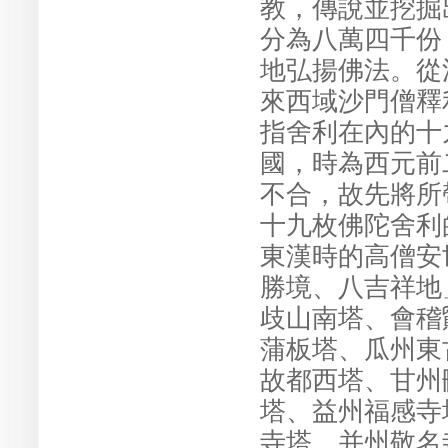
教，傳說並挖掘
分為八萬四千份
地弘揚佛法。從
來西域沙門僧釋
指舍利在內的十
國，時為西元前
不合，故先將所
十九枚佛陀舍利
東漢時的高僧安
勝境、八吉祥地」
歧山南塔、會稽
蒲板塔、瓜州東
故都西塔、甘州
塔、益州福感寺
寺塔、并州敬名