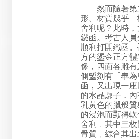
然而隨著第二
形、材質幾乎一
舍利呢？此時，
鐵函。考古人員
順利打開鐵函。
方的鎏金正方體
像，四面各雕有
側鏨刻有「奉為
函，又出現一座
的水晶廓子，內
乳黃色的臘般質
的浸泡而顯得軟
舍利，其中三枚
骨質，綜合其出