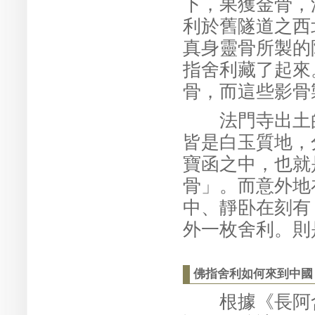
下，果獲金骨，
利於舊隧道之西
真身靈骨所製的
指舍利藏了起來
骨，而這些影骨
法門寺出土的
皆是白玉質地，
寶函之中，也就
骨」。而意外地
中、靜卧在刻有
外一枚舍利。則
佛指舍利如何來到中國
根據《長阿含