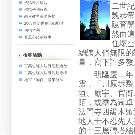
佛指來台緣起
二世紀
佛指舍利報導
魏恭帝
兩岸教界長老感想
跋育開
2009信徒香會活動照片
佛指舍利
然而這
百萬心經的故事
住壞空
總讓人們無限的
相關活動
量，寫下許多教
百萬心經入法身活動通啟
明隆慶二年（
百萬心經入法身活動專欄
地宮『物件』徵集辦法
震，「川原坼裂
垣、廟宇、官衙
陌，或壅為崗卓
法門寺四級木製
地人士不忍先人
的十三層磚塔結