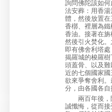
詢問佛陀該如何
法安葬：用香湯
體，然後放置在
香槨、裡層為鐵
香油。接著在旃
然後引火焚化。
即有佛舍利塔處
揭羅城的梭羅樹
頭蓋骨、以及難
近的七個國家國
欲來爭奪舍利。
分，由各國各自
兩百年後，阿
誠懺悔，從而接